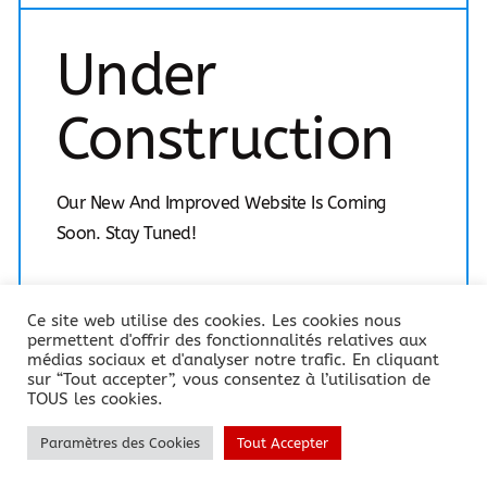
Under
Construction
Our New And Improved Website Is Coming
Soon. Stay Tuned!
66%
Ce site web utilise des cookies. Les cookies nous
permettent d'offrir des fonctionnalités relatives aux
médias sociaux et d'analyser notre trafic. En cliquant
sur “Tout accepter”, vous consentez à l’utilisation de
© 2021 Points De Vue. All Rights Reserved.
TOUS les cookies.
T
F
w
a
Paramètres des Cookies
Tout Accepter
i
c
t
e