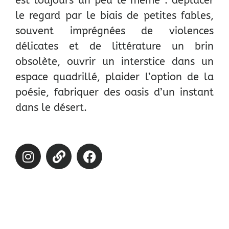
est toujours un peu le même : déplacer
le regard par le biais de petites fables,
souvent imprégnées de violences
délicates et de littérature un brin
obsolète, ouvrir un interstice dans un
espace quadrillé, plaider l’option de la
poésie, fabriquer des oasis d’un instant
dans le désert.
I
L
F
n
i
a
s
n
c
t
k
e
a
b
g
o
r
o