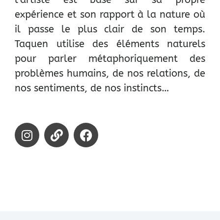
expérience et son rapport à la nature où
il passe le plus clair de son temps.
Taquen utilise des éléments naturels
pour parler métaphoriquement des
problèmes humains, de nos relations, de
nos sentiments, de nos instincts…
I
L
F
n
i
a
s
n
c
t
k
e
a
b
g
o
r
o
a
k